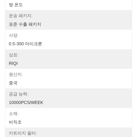
방 온도
운송 패키지:
표준 수출 패키지
사양:
0.5-300 마이크론
상표:
RIQI
원산지:
중국
공급 능력:
10000PCS/WEEK
소재:
비직조
카트리지 필터: