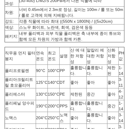
(30-400) L/M2/S 200Pa에서 다른 직물에 따라
과성:
너비 0.45m에서 2.3m로 정상, 길이는 100m / 롤 또는 50m
차원:
/ 롤로 고객에 의해 지배됩니다.
강도:
각종 직물에 따라 최대 ((550N x 1800N) / ((5x20cm)
색상:
스노우 화이트, 노란색, 회색, 검은색 등등
내부 폴리백과 외부 직물 폴리백은 축 내부에 종이 튜브와
패키지:
함께 모든 차원의 가방과 함께 카튼.
산 에 대
알칼리 에
산화
직무용 먼지 필터
연속
최고
PH
설명
한 저항
대한 저항
저항
봉지
온도
온도
값
성
성
성
훌륭합니
훌륭합니
제한
1-
폴리프로필렌
90°C
100°C
PP
다.
다.
된
14
폴리아크릴리트
3-
125°C
140°C
DT
좋아
좋아
좋아
릴 호모폴리머
11
4-
폴리에스터
130°C
150°C
PE
제한된
중간
좋아
12
폴리페닐 앙수피
훌륭합니
훌륭합니
1-
190°C
200°C
PPS
중간
드
다.
다.
14
노맥
훌륭합니
3-
노맥스
204°C
250°C
좋아
좋아
스
다.
14
3-