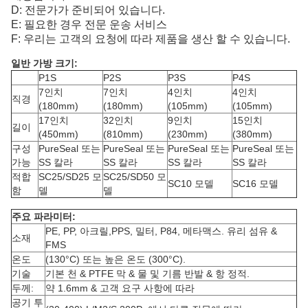
D: 전문가가 준비되어 있습니다.
E: 필요한 경우 전문 운송 서비스
F: 우리는 고객의 요청에 따라 제품을 생산 할 수 있습니다.
일반 가방 크기:
P1S
P2S
P3S
P4S
7인치
7인치
4인치
4인치
직경
(180mm)
(180mm)
(105mm)
(105mm)
17인치
32인치
9인치
15인치
길이
(450mm)
(810mm)
(230mm)
(380mm)
구성
PureSeal 또는
PureSeal 또는
PureSeal 또는
PureSeal 또는
가능
SS 칼라
SS 칼라
SS 칼라
SS 칼라
적합
SC25/SD25 모
SC25/SD50 모
SC10 모델
SC16 모델
함
델
델
주요 파라미터:
PE, PP, 아크릴,PPS, 밀터, P84, 메타맥스. 유리 섬유 &
소재
FMS
온도
(130°C) 또는 높은 온도 (300°C).
기술
기본 천 & PTFE 막 & 물 및 기름 반발 & 항 정적.
두께:
약 1.6mm & 고객 요구 사항에 따라
공기 투