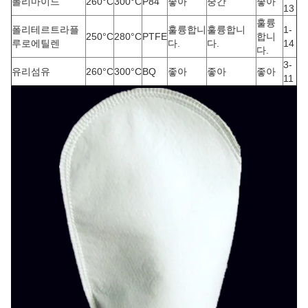
폴리마이드
260°C
300°C
P84
좋아
중간
좋아
13
훌륭
폴리테르트라플
훌륭합니
훌륭합니
1-
250°C
280°C
PTFE
합니
루로에틸렌
다.
다.
14
다.
3-
유리섬유
260°C
300°C
BQ
좋아
좋아
좋아
11