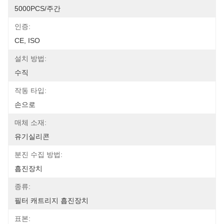
5000PCS/주간
인증:
CE, ISO
설치 방법:
수직
작동 타입:
손으로
매체 소재:
유기실리콘
분진 수집 방법:
흡진장치
종류:
필터 캐트리지 흡진장치
표본: