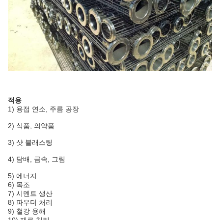
적용
1) 용접 연소, 주름 공장
2) 식품, 의약품
3) 샷 블래스팅
4) 담배, 금속, 그림
5) 에너지
6) 목조
7) 시멘트 생산
8) 파우더 처리
9) 철강 용해