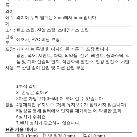
름:
와이
어 두
와이어 두께 범위는 2mm에서 5mm입니다
께:
소재:
탄소 스틸, 진열 스틸, 스테인리스 스틸
완성
에포시, PVC 비닐 코팅
도:
포장:
케이지 는 특별 한 디자인 된 카튼 에 포장 됩니다
광산, 목재, 시멘트, 화학, 의약품, 진료, 페인트, 플라스틱, 식
품 및 기타 산업의 먼지, 석탄화력 발전소, 철강 발전소, 시멘
사용:
트 산업,종이 산업 및 다른 산업 부문.
1부식 없이
2- 손상은 없어요
3다른 가방보다 3~5배 더 오래 살 수 있습니다
장점:
4경제적인 유지보수 (거의 유지보수가 필요하지 않습니다)
5펄싱을 통해 필터에서 먼지를 제거하는 데 탁월한 효과
6설치가 쉬워요
7.벤처 설치가 필요하지 않습니다.
표준 기술 데이터
직경 ((mm)
가방 직경 ((mm)
길이 ((mm)