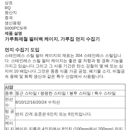
상표
RQ
원산지
중국
생산용량
5000PCS/주
제품 설명
가루화제철 필터백 케이지, 가루집 먼지 수집기
먼지 수집기 도입
스테인레스 스틸 필터 케이지의 재료는 304 스테인레스 스틸입니
다. 스테인레스 스틸 필터 케이지는 좋은 열 저항과 항 경화 기능을
가지고 있습니다.그리고 그 사용 기간은 탄소 강철의 몇 배 또는 심
지어 10 배입니다.그것은 종종 식품 가공 공장, 폐기물 소각, 비철금
속 용해 및 화학 생산과 같은 특수 산업에서 사용됩니다.
사양
종류:
둥근 스타일 / 평평한 스타일 / 봉투 스타일 / 특수 스타일
전선
8/10/12/16/20/24 수직선
수:
링 공
반지 간격 표준은 6인치 또는 8인치입니다.
간:
케이
지 지
케이지 지름은 4인치에서 8인치 (100mm에서 200mm) 까지