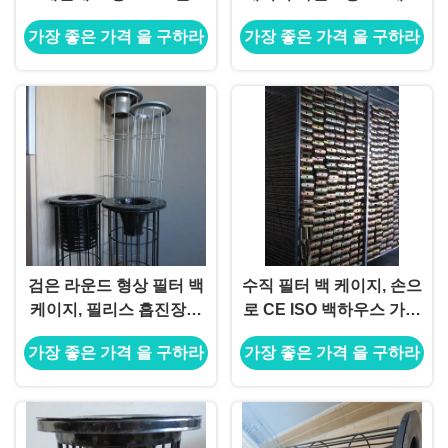
필터 속을 자루에 넣고 가
레스 강
가장 좋은 가격 을 구하라
가장 좋은 가격 을 구하라
둡니다
검은 라운드 형상 필터 백
수직 필터 백 케이지, 손으
케이지, 필리스 흡진장치
로 CE ISO 백하우스 가방
필터 케이지
과 새장
가장 좋은 가격 을 구하라
가장 좋은 가격 을 구하라