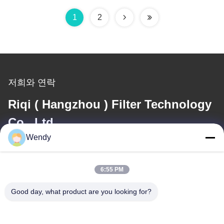
1
2
저희와 연락
Riqi ( Hangzhou ) Filter Technology
Co., Ltd.
Wendy
이메일
wendy@hzriqi.com
6:55 PM
Good day, what product are you looking for?
우리 주소