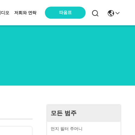
따옴표
비디오
저희와 연락
모든 범주
먼지 필터 주머니