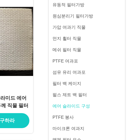
유동적 필터가방
원심분리기 필터가방
가압 여과기 직물
먼지 휠터 직물
메쉬 필터 직물
PTFE 여과포
섬유 유리 여과포
필터 백 케이지
펄스 제트 백 필터
아라미드 에어
슬라이드 구성 4-8mm 두께 직물 필터
에어 슬라이드 구성
PTFE 봉사
 구하라
마이크론 여과지
액체 필터 요소