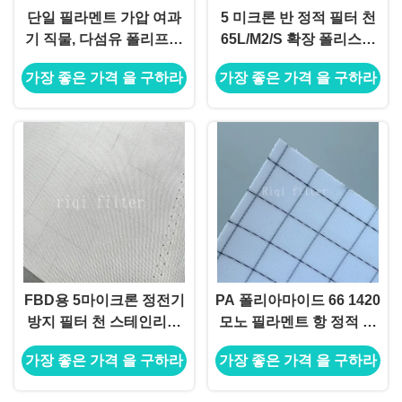
단일 필라멘트 가압 여과
5 미크론 반 정적 필터 천
기 직물, 다섬유 폴리프로
65L/M2/S 확장 폴리스티
필렌 필터 직물
렌 EPS 실로 저장용
가장 좋은 가격 을 구하라
가장 좋은 가격 을 구하라
FBD용 5마이크론 정전기
PA 폴리아마이드 66 1420
방지 필터 천 스테인리스
모노 필라멘트 항 정적 격
스틸 1.5M 폭 0.55mm 두
자 패턴 필터 천 팜 오일 프
가장 좋은 가격 을 구하라
가장 좋은 가격 을 구하라
께 65L/M2/S
레스 플레이트 필터