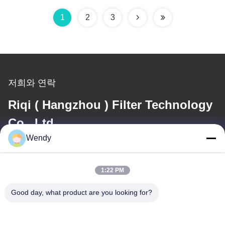
1
2
3
저희와 연락
Riqi ( Hangzhou ) Filter Technology
Co., Ltd.
Wendy
이메일
wendy@hzriqi.com
1:22 PM
Good day, what product are you looking for?
우리 주소