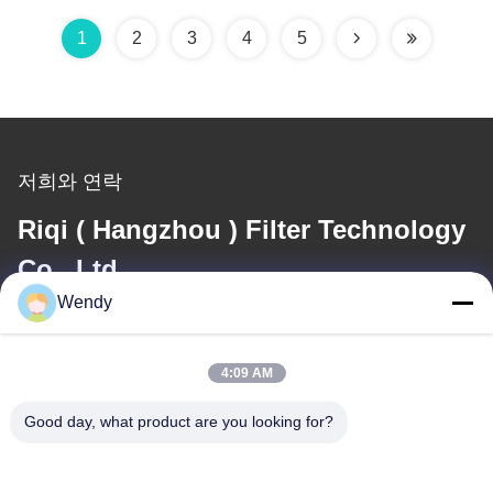
1
2
3
4
5
저희와 연락
Riqi ( Hangzhou ) Filter Technology
Co., Ltd.
Wendy
이메일
wendy@hzriqi.com
4:09 AM
Good day, what product are you looking for?
우리 주소