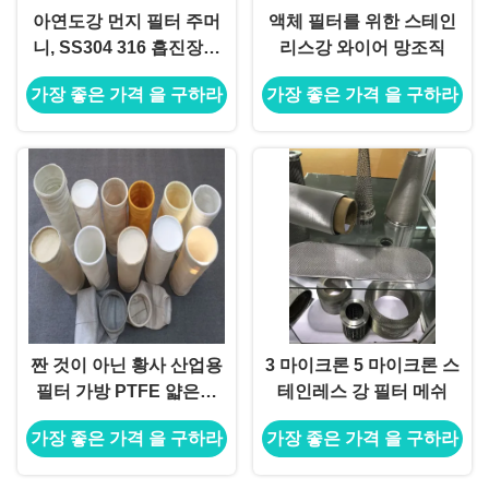
아연도강 먼지 필터 주머
액체 필터를 위한 스테인
니, SS304 316 흡진장치
리스강 와이어 망조직
가방과 새장
가장 좋은 가격 을 구하라
가장 좋은 가격 을 구하라
짠 것이 아닌 황사 산업용
3 마이크론 5 마이크론 스
필터 가방 PTFE 얇은막
테인레스 강 필터 메쉬
펄스/초 P84 Fms
가장 좋은 가격 을 구하라
가장 좋은 가격 을 구하라